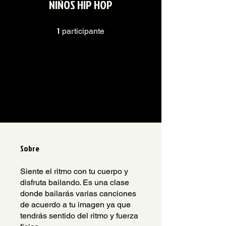
NIÑOS HIP HOP
1
1 participante
participante
Todos los que completen
todos los pasos del programa
obtendrán una insignia.
Sobre
Siente el ritmo con tu cuerpo y
disfruta bailando. Es una clase
donde bailarás varias canciones
de acuerdo a tu imagen ya que
tendrás sentido del ritmo y fuerza