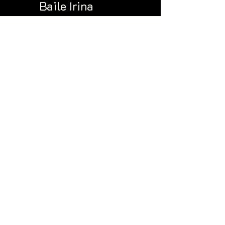
Baile Irina
COMUNIDAD DE SNS
Envíanos un correo electrónico
Únase a nuestra lista de correo y nunca se
pierda lo último
Tu correo electrónico
Ir a Registro