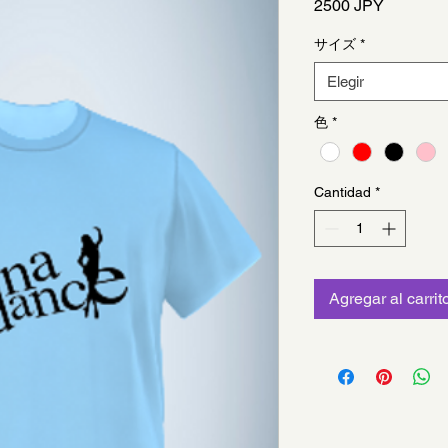
Precio
2500 JPY
サイズ
*
Elegir
色
*
Cantidad
*
Agregar al carrit