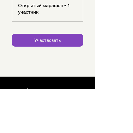
Открытый марафон
•
1
участник
Участвовать
Ирина
Танцевальная
Студия
СООБЩЕСТВО СООБЩЕСТВА
Я
делаю это!