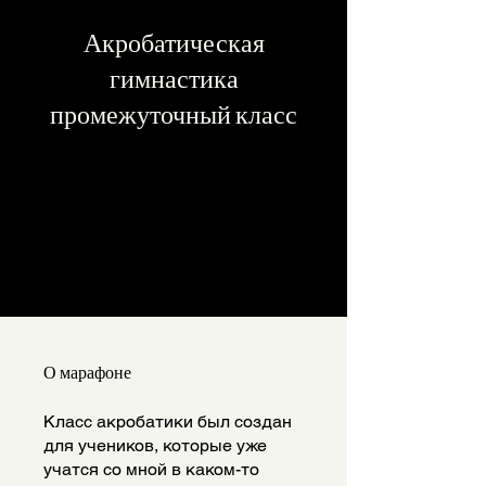
Акробатическая
гимнастика
промежуточный класс
Каждый, кто выполнит все
задания марафона,
получает бейдж.
О марафоне
Класс акробатики был создан
для учеников, которые уже
учатся со мной в каком-то