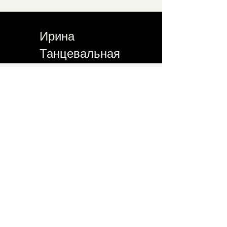
Ирина
Танцевальная
Студия
СООБЩЕСТВО СООБЩЕСТВА
Я
делаю это!
Свяжитесь с нами по
электронной почте
Присоединяйтесь к нашему списку рассылки
и никогда не пропустите последние