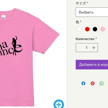
サイズ
*
Выбрать
色
*
Количество
*
Добавить в кор