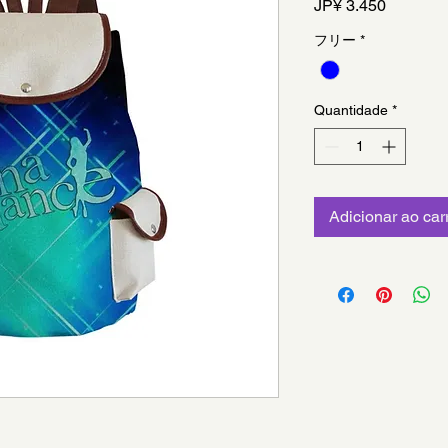
Preço
JP¥ 3.450
フリー
*
Quantidade
*
Adicionar ao car