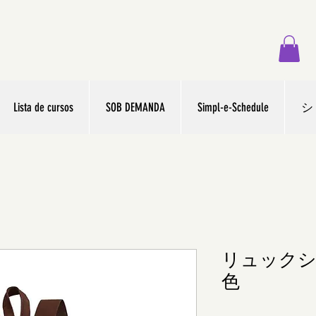
Lista de cursos
SOB DEMANDA
Simpl-e-Schedule
シ
リュックシ
色