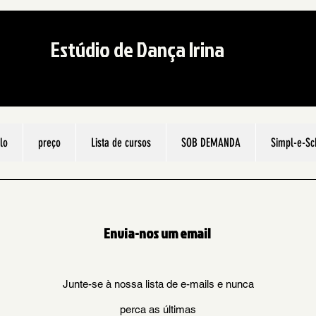
Estúdio de Dança Irina
ilo
preço
Lista de cursos
SOB DEMANDA
Simpl-e-Sc
Envia-nos um email
Junte-se à nossa lista de e-mails e nunca
perca as últimas