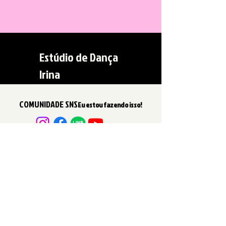
Estúdio de Dança
Irina
COMUNIDADE SNS
Eu estou fazendo isso!
Envia-nos um email
Junte-se à nossa lista de e-mails e nunca perca
as últimas