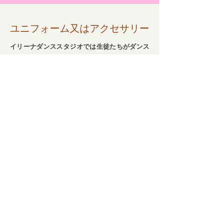
​ユニフォーム又はアクセサリー
イリーナダンススタジオでは生徒たちがダンス
レッスンを受けるためユニフォーム、アイテ
ム、アクセサリー等々はお販売しておりますの
で、是非お早めにご準備を備えましょう。
ヒップホップ
アクロバット体操初心者クラス