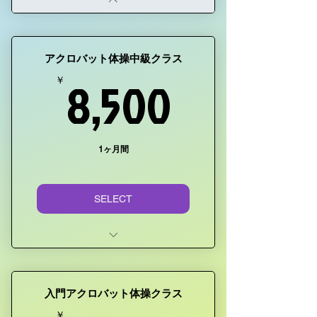
アクロバット体操中級クラス
8,500
8,500
￥
1ヶ月間
SELECT
毎週の火曜日
時間：18:00~20:15 (120分)
入門アクロバット体操クラス
! STEP UPにピッタリ !
￥