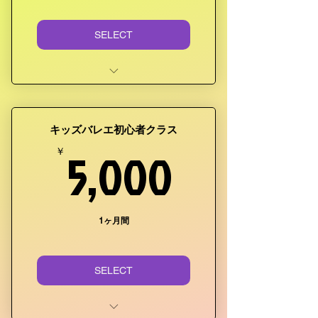
SELECT
土曜日の第2第4
時間：09:30~11:30 (120分)
キッズバレエ初心者クラス
年中~小学校六年生まで
5,000
5,000
￥
土曜日の第1第3
時間：16:00~18:00 (120分)
年中~小学校六年生まで
1ヶ月間
一回体験参加費レッスン 500
円です。
SELECT