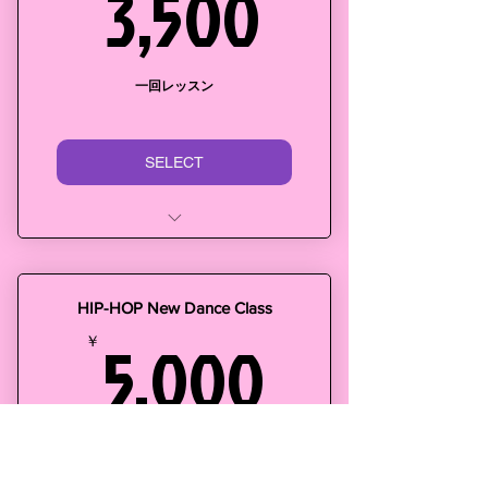
3,500
3,500
火曜日の第1第3
時間：20:00~20:50 (50分)
二回レッスン参加費 2200円
一回レッスン
お得なレッスン（月4回）4000
円
SELECT
一回体験参加費 500円
毎週火曜日第2第4
予約必須
HIP-HOP New Dance Class
キッズアクロバット体操、大
5,000
5,000
￥
人BALLET、ラテンダンス
1ヶ月間4回のみ