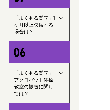
い。 2.-緊急の場合は直接電
話を先生にしてください。
3.-恐れ入りますが電話を出
「よくある質問」1
ない場合もあります、具体
ヶ月以上欠席する
的なメッセージをしてくだ
場合は？
さい。
1.-1ヶ月前に連絡をして頂け
06
ればコース料金、月謝等々
はかかりません。 2.-しか
し、教室での席と場所のレ
ンタル代分の料金として
「よくある質問」
1050円頂きます。
アクロバット体操
教室の振替に関し
ては？
1.-初心者クラスの生徒の増