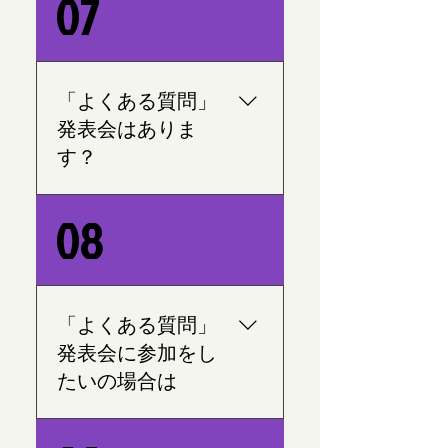
07
加により、振り返りが困難
となっているため、振替の
条件を付けさせて頂きま
す。 ー病気や体調不良によ
「よくある質問」
る振替は可能ですがその他
発表会はありま
の私用などの振替は控え頂
す？
きたいです。 ー確認する方
法をなんてないので保護者
のそれぞれの良心にお任せ
はい、1年の中で3~5回位発
08
します。 2.-振替が可能な月
表会があります。市内、市
は休んだ月のみとさせて頂
外にも多くのイベント、祭
きます。 ー例）11月に休ん
り等々当スクールが参加し
だ場合11月中に振り替えし
ます。
「よくある質問」
てもらいます、12月に振替
発表会に参加をし
することは原則不可能とし
ます。 3.-1ヶ月まるまる休
たいの場合は
む場合は、レッスン代は頂
きません。しかし、教室で
発表会を参加したい時は、
の席と場所のレンタル代分