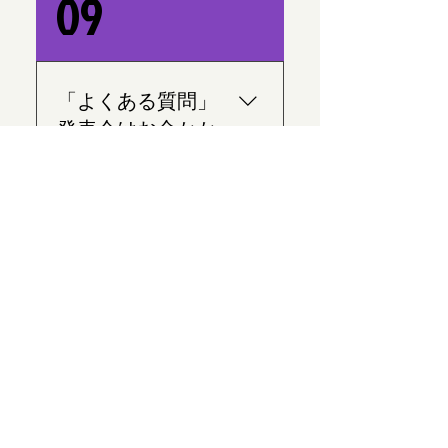
09
申し込み用紙を配りますの
の料金として1050円頂きま
でそれを記入して、先生ま
す。 教室のルールをよく理
でお渡しください。
解していただきたいです。
質問などがございましたら
「よくある質問」
いつでも聞いてください。
発表会はお金かか
よろしくお願いします。
ります？
1.-はい。発表会、イベント
などを行うために発表会参
加費が発生します。 2.-その
Irina Dance
場合は毎回衣装レンタル料
等々を発生します。 3.-参加
Studio
者のご了承ください。
SNS COMMUNITY
やっています！