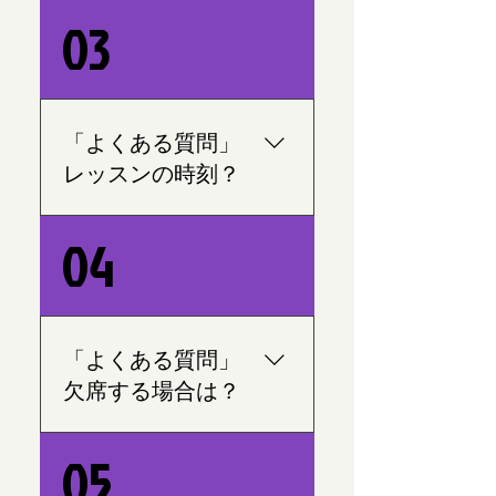
実際にコース費、月謝、個
03
人レッスン費等々現金のみ
で行ってます。 1.-コース
費、月謝、個人レッスン費
等々を封筒中に入れて先生
「よくある質問」
までお渡しください。 2.-コ
レッスンの時刻？
ース費、月謝、個人レッス
ン費等々のお支払い空間が
一回目又は二回目レッスン
ホームページのメニューバ
04
まで行ってください。
ーの料金にて様々のコース
の詳細が書いてあります。
「よくある質問」
欠席する場合は？
1.-レッスンが始まる1時間前
05
までに連絡をしてくださ