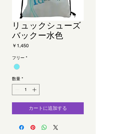
リュックシューズ
バックー水色
価
￥1,450
格
フリー
*
数量
*
カートに追加する