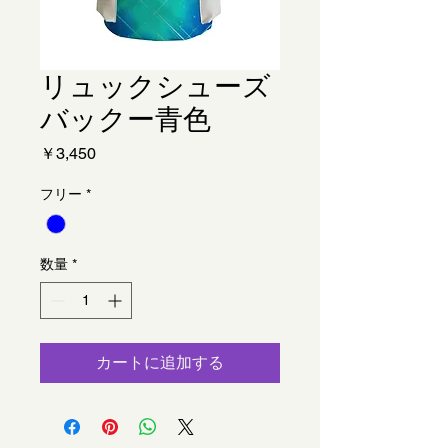
リュックシューズ
バックー青色
価
￥3,450
格
フリー
*
数量
*
カートに追加する